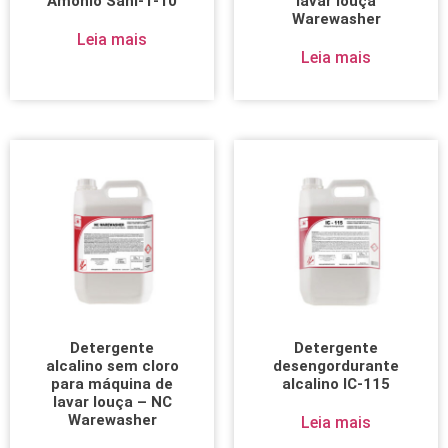
Amônio Sani-T-10
lavar louça
Warewasher
Leia mais
Leia mais
Detergente
Detergente
alcalino sem cloro
desengordurante
para máquina de
alcalino IC-115
lavar louça – NC
Warewasher
Leia mais